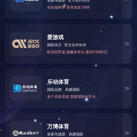
到样品以及量产，均有量化高效的工艺流程及老化实验检测，保证了产
按应用分类
公交车投币器电磁铁
公交车破窗器电磁铁
车灯电
防坠器电磁铁
纺织机电磁铁
裁线机
游戏机电磁铁
打印机电磁铁
喷码机
弹珠机电磁铁
长行程电磁铁
起重机
自动售米机电磁铁
自动流水线电磁铁
选色机
机械手电磁铁