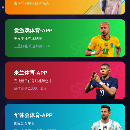
推拉式牵引电磁铁
饰品注蜡机电磁铁
自动售米机电磁铁
其他自动售米机电磁铁加工定做产品