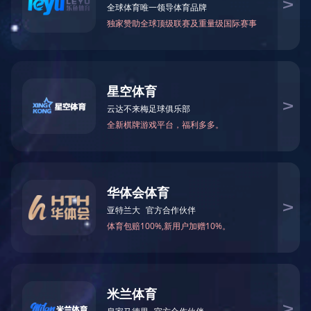
自动售米机电磁铁加工定做
广州自动售米机电磁铁加工定做供应商-广州思德隆，思德隆自动售米
品组装均有自己的加工设备以及流水线，拥有高精密度检测仪器和自主