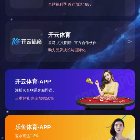
U1250B框架式牵引电磁铁
冲床离合器电磁铁
选针器电磁铁
电脑提花机电磁铁