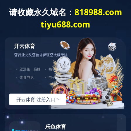
开云在线官方网站
广州电磁铁/电磁阀/螺线管/电磁线圈厂家-广州思德隆10年专注电磁应用产品研发生产
网站开云在线官方网站
电磁线圈
电磁铁
热销产品：
机械手电磁吸盘
推拉式电磁铁
吸盘电磁铁
选针器电磁铁