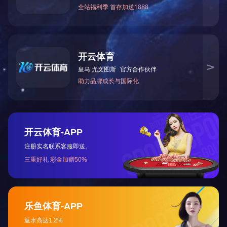
开云在线官方网站
电磁线圈
|
|
Copyright © 2005-2020 广州思德隆
开云在线官方网站-开云（中国）
|
公司地址：广州市南沙区市南公路东涌
电 话：020-34903873
Email: sdldz8@163.com