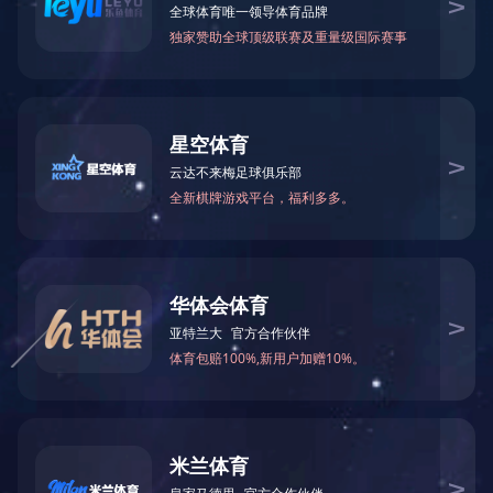
开云在线官方网站-开云
企业概况
公司简介
广州思德隆
开云在线官方网站