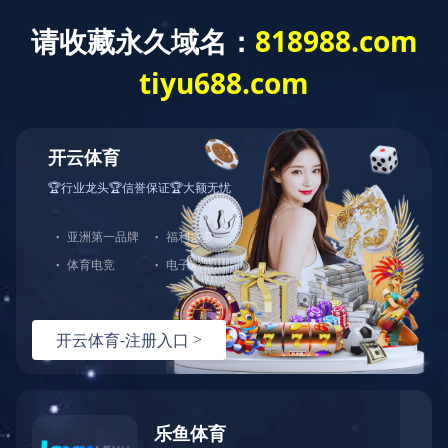
开云在线官方网站
广州电磁铁/电磁阀/螺线管/电磁线圈厂家-广州思德隆10年专注电磁应用产品研发生产
网站开云在线官方网站
电磁线圈
电磁铁
热销产品：
机械手电磁吸盘
推拉式电磁铁
吸盘电磁铁
选针器电磁铁