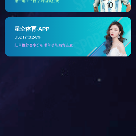
游戏机投币器电磁铁
沃尔玛超市收银机电磁铁
投币器电磁铁
传统币投币器电磁铁