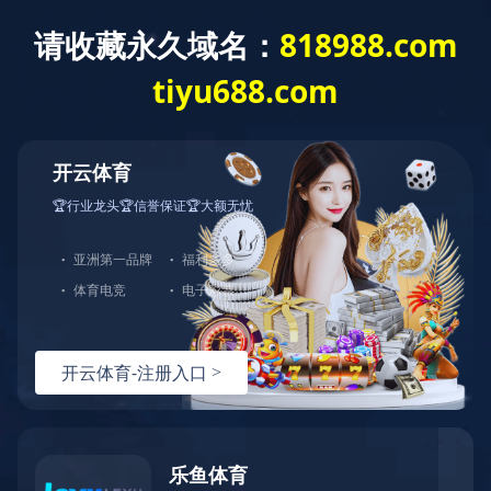
开云在线官方网站
广州电磁铁/电磁阀/螺线管/电磁线圈厂家-广州思德隆10年专注电磁应用产品研发生产
网站开云在线官方网站
电磁线圈
电磁铁
热销产品：
机械手电磁吸盘
推拉式电磁铁
吸盘电磁铁
选针器电磁铁