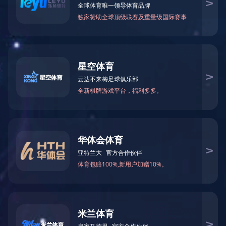
公交车投币器电磁铁加工定做
广州公交车投币器电磁铁加工定做供应商-广州思德隆，思德隆投币器
组装均有自己的加工设备以及流水线，拥有高精密度检测仪器和自主研