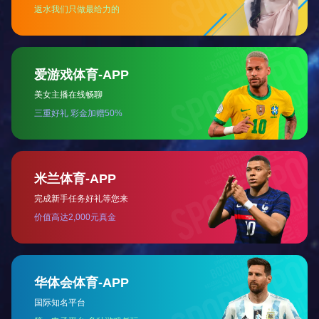
广州投币器用电磁铁 微型直流螺线管
汽车大灯电磁铁
游戏机投币器电磁铁
撕票机彩票机电磁铁
公交车投钱箱电磁铁
点钞机专用电磁铁