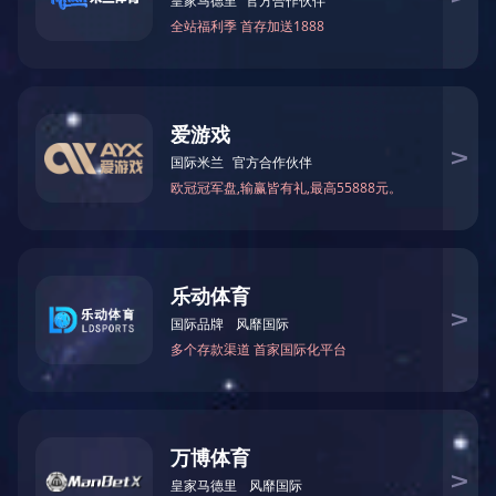
公交车投币器电磁铁
公交车破窗器电磁铁
车灯电
防坠器电磁铁
纺织机电磁铁
裁线机
游戏机电磁铁
打印机电磁铁
喷码机
弹珠机电磁铁
长行程电磁铁
起重机
自动售米机电磁铁
自动流水线电磁铁
选色机
机械手电磁铁
织布机用踏板离合电
发布日期：2017-6-14 来源：
思德隆
标签：
电磁
型号
产品
产品
应用
重型