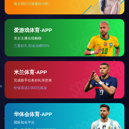
有自己的加工设备以及产生线，拥有高精密度检测仪器和自主研发的
产，均有量化高效的工艺流程及老化实验检测，保证了产品的质量与
上一篇：
框架牵引式电磁铁主要用在什么地方？
下一篇：
电磁铁的软磁材料介绍
此文关键字：
为什么铁磁性特质的顺磁效应格外强呢？
相关资讯
电磁铁的软磁材料介绍
为什么铁磁性特质
框架牵引式电磁铁主要用在什么地方？
电磁阀通用化方向
怎么避免冰柜使用的电磁阀出现故障-电磁阀厂家
影响电磁阀正常工
电磁阀图形符号的地含义
水用电磁阀故障排
最新产品