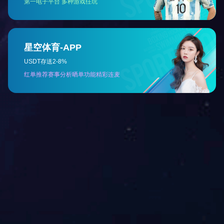
定制
，电磁线圈，小型电磁铁等各类电磁产品,拥有丰富行业经验的
家、电磁线圈厂家。品种多样，规格齐全，产品从零部件到成品组装
拥有高精密度检测仪器和自主研发的老化设备，已通过（ISO9001
均有量化高效的工艺流程及老化实验检测，保证了产品的质量与订单
上一篇：
电磁阀图形符号的地含义
下一篇：
怎么避免冰柜使用的电磁阀出现故障-电磁阀厂家
此文关键字：
影响电磁阀正常工作与寿命的因素有哪些？
相关资讯
电磁铁的软磁材料介绍
为什么铁磁性特质
框架牵引式电磁铁主要用在什么地方？
电磁阀通用化方向
怎么避免冰柜使用的电磁阀出现故障-电磁阀厂家
影响电磁阀正常工
电磁阀图形符号的地含义
水用电磁阀故障排
最新产品