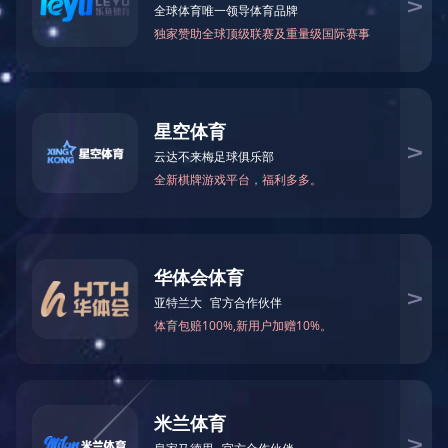
当前位置：
开云在线官方网站
»
新闻资讯
»
行业资讯
» 影响电磁阀正常工作与寿命
影响电磁阀正常工作与寿命的因