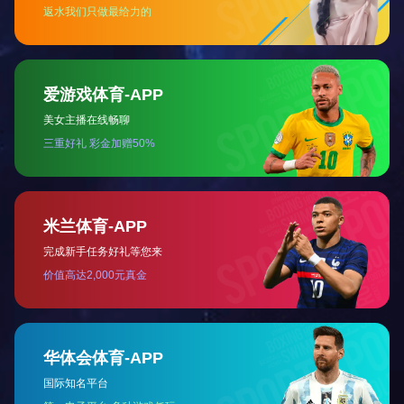
一次）进行试验，连续试验次数在5万次左右（可设定）。
//zwshubl.com/newsinfo-87.html
//zwshubl.com/newsinfo-80.html
//zwshubl.com/newsinfo-78.html
//zwshubl.com/newsinfo-77.html
//zwshubl.com/newsinfo-76.html
电磁阀的使用保养：
1、建议使用单位派专人负责使用保养；
2、应定期清洗大阀内外及衔吸合面的污物，注意不要损坏密封面；
3、电磁阀安装后需通入介质实验动作数次，确认正常后方可投入正
4、电磁阀从管路上卸下不用时，应将内部及零件拭净并用压缩空气
5、使用时间较长时，如活塞与阀座间密封不好，可将活塞密封面重
6、电磁阀较长时间不用时，应关闭阀前手动阀，重新启用时，蒸汽
试动作数次，待开关正常后方可投入使用；7、工作时，要注意阀门
过额定压力，工作压差必须在额定压差范围内。当工作压力超过额定
电磁阀要停止使用，关闭前后手动阀，以免电磁阀爆炸和泄漏。
广州思德隆电子有限公司(
//zwshubl.com
)创立于2005年，是一家专